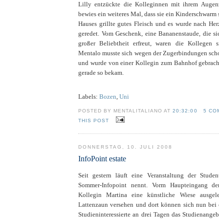
Lilly entzückte die Kolleginnen mit ihrem Augen
bewies ein weiteres Mal, dass sie ein Kinderschwarm 
Hauses grillte gutes Fleisch und es wurde nach He
geredet. Vom Geschenk, eine Bananenstaude, die sic
großer Beliebtheit erfreut, waren die Kollegen s
Mentalo musste sich wegen der Zugerbindungen sch
und wurde von einer Kollegin zum Bahnhof gebrach
gerade so bekam.
Labels:
Bozen
,
Uni
POSTED BY MENTALITALIANO AT
20:32:00
5 CO
THIS POST
DONNERSTAG, 10. JULI 2008
InfoPoint estate
Seit gestern läuft eine Veranstaltung der Studen
Sommer-Infopoint nennt. Vorm Haupteingang d
Kollegin Martina eine künstliche Wiese ausgel
Lattenzaun versehen und dort können sich nun bei
Studieninteressierte an drei Tagen das Studienangeb