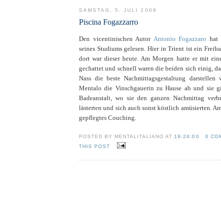
SAMSTAG, 5. JULI 2008
Piscina Fogazzarro
Den vicentinischen Autor
Antonio Fogazzaro
hat 
seines Studiums gelesen. Hier in Trient ist ein Fre
dort war dieser heute. Am Morgen hatte er mit ein
gechattet und schnell waren die beiden sich einig, da
Nass die beste Nachmittagsgestaltung darstellen 
Mentalo die Vinschgauerin zu Hause ab und sie g
Badeanstalt, wo sie den ganzen Nachmittag verbra
lästerten und sich auch sonst köstlich amüsierten. 
gepflegtes Couching.
POSTED BY MENTALITALIANO AT
19:24:00
0 CO
THIS POST