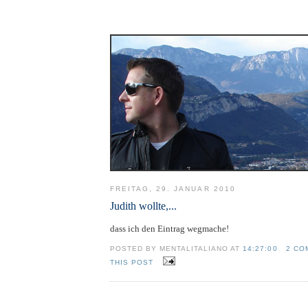
FREITAG, 29. JANUAR 2010
Judith wollte,...
dass ich den Eintrag wegmache!
POSTED BY MENTALITALIANO AT
14:27:00
2 CO
THIS POST