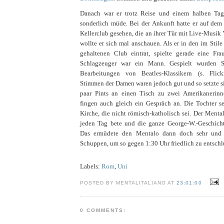
Danach war er trotz Reise und einem halben Ta
sonderlich müde. Bei der Ankunft hatte er auf de
Kellerclub gesehen, die an ihrer Tür mit Live-Musi
wollte er sich mal anschauen. Als er in den im Stil
gehaltenen Club eintrat, spielte gerade eine Fr
Schlagzeuger war ein Mann. Gespielt wurden S
Bearbeitungen von Beatles-Klassikern (s. Flick
Stimmen der Damen waren jedoch gut und so setzte si
paar Pints an einen Tisch zu zwei Amerikanerinn
fingen auch gleich ein Gespräch an. Die Tochter sei
Kirche, die nicht römisch-katholisch sei. Der Menta
jeden Tag bete und die ganze George-W.-Geschich
Das ermüdete den Mentalo dann doch sehr und 
Schuppen, um so gegen 1:30 Uhr friedlich zu entsch
Labels:
Rom
,
Uni
POSTED BY MENTALITALIANO AT
23:01:00
0 COMMENTS: