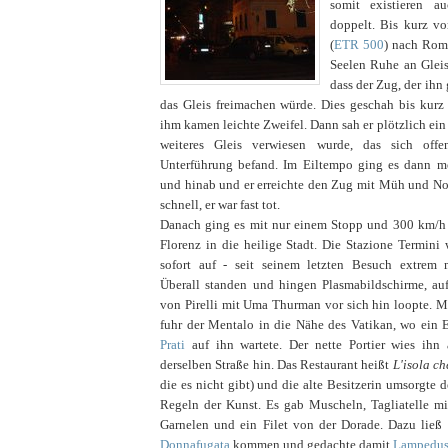
somit existieren au
doppelt. Bis kurz vo
(
ETR 500
) nach Rom 
Seelen Ruhe an Gleis
dass der Zug, der ihn 
das Gleis freimachen würde. Dies geschah bis kurz
ihm kamen leichte Zweifel. Dann sah er plötzlich ein
weiteres Gleis verwiesen wurde, das sich off
Unterführung befand. Im Eiltempo ging es dann m
und hinab und er erreichte den Zug mit Müh und No
schnell, er war fast tot.
Danach ging es mit nur einem Stopp und 300 km/h 
Florenz in die heilige Stadt. Die Stazione Termini 
sofort auf - seit seinem letzten Besuch extrem 
Überall standen und hingen Plasmabildschirme, a
von Pirelli mit Uma Thurman vor sich hin loopte. M
fuhr der Mentalo in die Nähe des Vatikan, wo ein
Prati
auf ihn wartete. Der nette Portier wies ihn 
derselben Straße hin. Das Restaurant heißt
L'isola ch
die es nicht gibt) und die alte Besitzerin umsorgte
Regeln der Kunst. Es gab Muscheln, Tagliatelle m
Garnelen und ein Filet von der Dorade. Dazu ließ 
Donnafugata
kommen und gedachte damit
Lampedus